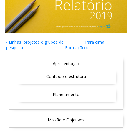
‹
Linhas, projetos e grupos de
Para cima
Links
pesquisa
Formação
›
de
MENU
passagem
Apresentação
INTERNO
do
PROGRAMA
Contexto e estrutura
livro
para
Planejamento
Gestão
e
planejamento
Missão e Objetivos