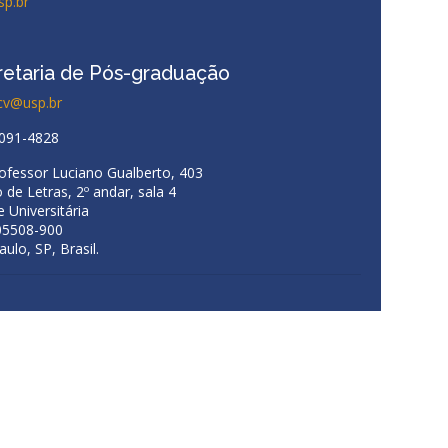
sp.br
retaria de Pós-graduação
cv@usp.br
3091-4828
rofessor Luciano Gualberto, 403
 de Letras, 2º andar, sala 4
 Universitária
05508-900
ulo, SP, Brasil.