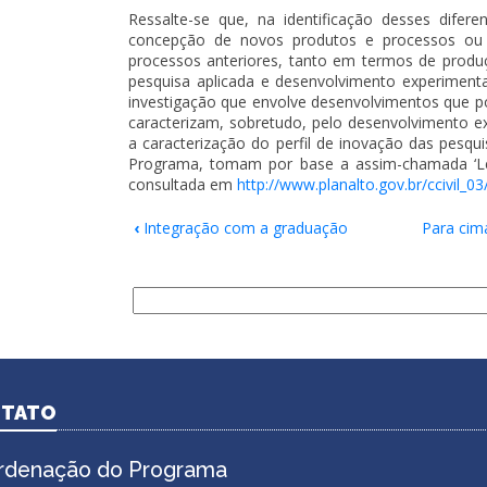
Ressalte-se que, na identificação desses dife
concepção de novos produtos e processos ou a
processos anteriores, tanto em termos de produ
pesquisa aplicada e desenvolvimento experiment
investigação que envolve desenvolvimentos que p
caracterizam, sobretudo, pelo desenvolvimento ex
a caracterização do perfil de inovação das pesq
Programa, tomam por base a assim-chamada ‘Le
consultada em
http://www.planalto.gov.br/ccivil_0
‹
Integração com a graduação
Para cim
Links
de
Buscar
passagem
.
do
livro
para
TATO
Inovação
científica
rdenação do Programa