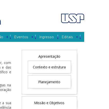
a
ão
Eventos
Ingresso
Editais
MENU
Apresentação
INTERNO
or, com
PROGRAMA
Contexto e estrutura
a e das
ífico e
Planejamento
gias na
boração
e a sua
Missão e Objetivos
elência