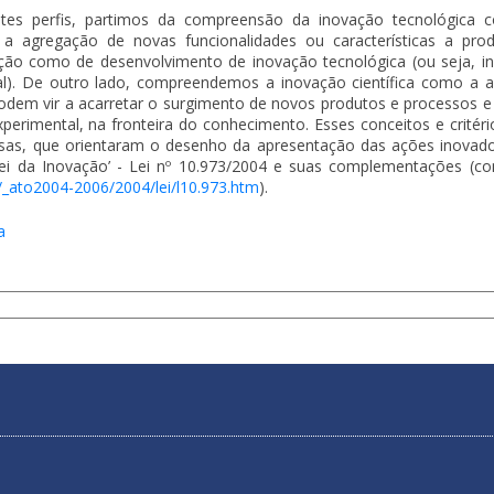
rentes perfis, partimos da compreensão da inovação tecnológica
 agregação de novas funcionalidades ou características a pro
ção como de desenvolvimento de inovação tecnológica (ou seja, in
al). De outro lado, compreendemos a inovação científica como a 
odem vir a acarretar o surgimento de novos produtos e processos e
perimental, na fronteira do conhecimento. Esses conceitos e critéri
uisas, que orientaram o desenho da apresentação das ações inovad
i da Inovação’ - Lei nº 10.973/2004 e suas complementações (c
3/_ato2004-2006/2004/lei/l10.973.htm
).
a