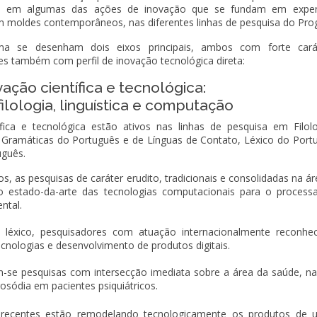
iza em algumas das ações de inovação que se fundam em exper
 em moldes contemporâneos, nas diferentes linhas de pesquisa do Pr
a se desenham dois eixos principais, ambos com forte cará
eles também com perfil de inovação tecnológica direta:
ação científica e tecnológica:
filologia, linguística e computação
fica e tecnológica estão ativos nas linhas de pesquisa em Filol
s, Gramáticas do Português e de Línguas de Contato, Léxico do Port
uguês.
s, as pesquisas de caráter erudito, tradicionais e consolidadas na ár
o estado-da-arte das tecnologias computacionais para o proces
ntal.
léxico, pesquisadores com atuação internacionalmente reconhe
nologias e desenvolvimento de produtos digitais.
em-se pesquisas com intersecção imediata sobre a área da saúde, n
rosódia em pacientes psiquiátricos.
 recentes estão remodelando tecnologicamente os produtos de