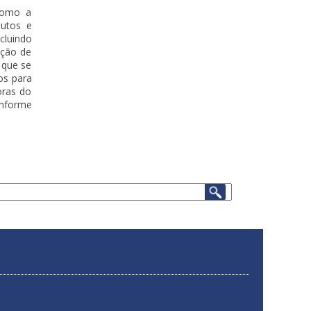
 como a
dutos e
cluindo
ação de
 que se
os para
oras do
onforme