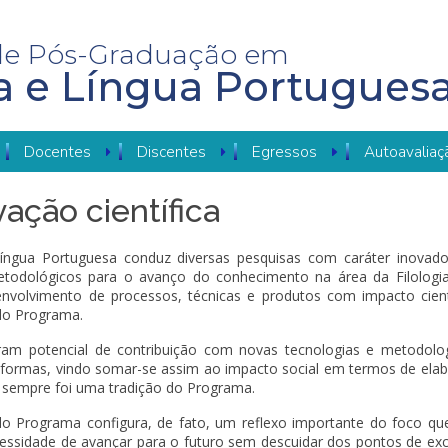
de Pós-Graduação em
ia e Língua Portugues
Docentes
Discentes
Egressos
Autoavaliaç
vação científica
íngua Portuguesa conduz diversas pesquisas com caráter inovad
etodológicos para o avanço do conhecimento na área da Filologi
envolvimento de processos, técnicas e produtos com impacto cient
 do Programa.
ram potencial de contribuição com novas tecnologias e metodolo
ataformas, vindo somar-se assim ao impacto social em termos de ela
 sempre foi uma tradição do Programa.
 do Programa configura, de fato, um reflexo importante do foco qu
ssidade de avançar para o futuro sem descuidar dos pontos de exc