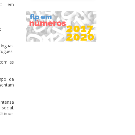
RC – em
s
Línguas
tuguês.
 com as
ampo da
esentam
intensa
social.
últimos