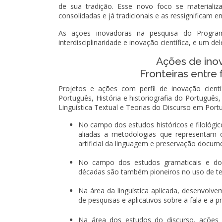
de sua tradição. Esse novo foco se material
consolidadas e já tradicionais e as ressignificam
As ações inovadoras na pesquisa do Program
interdisciplinaridade e inovação científica, e um d
Ações de inov
Fronteiras entre 
Projetos e ações com perfil de inovação cientí
Português, História e historiografia do Portuguê
Linguística Textual e Teorias do Discurso em Port
No campo dos estudos históricos e filológico
aliadas a metodologias que representam 
artificial da linguagem e preservação docume
No campo dos estudos gramaticais e do 
décadas são também pioneiros no uso de tec
Na área da linguística aplicada, desenvolv
de pesquisas e aplicativos sobre a fala e a p
Na área dos estudos do discurso, ações