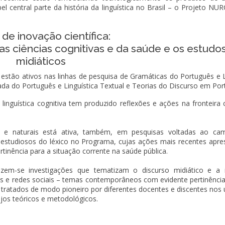
el central parte da história da linguística no Brasil – o Projeto NU
de inovação científica:
tica, as ciências cognitivas e da saúde e os estudo
midiáticos
a estão ativos nas linhas de pesquisa de Gramáticas do Português e 
cada do Português e Linguística Textual e Teorias do Discurso em Por
 linguística cognitiva tem produzido reflexões e ações na fronteira
as e naturais está ativa, também, em pesquisas voltadas ao c
 os estudiosos do léxico no Programa, cujas ações mais recentes apr
tinência para a situação corrente na saúde pública.
zem-se investigações que tematizam o discurso midiático e a 
as e redes sociais – temas contemporâneos com evidente pertinência 
ratados de modo pioneiro por diferentes docentes e discentes nos 
jos teóricos e metodológicos.