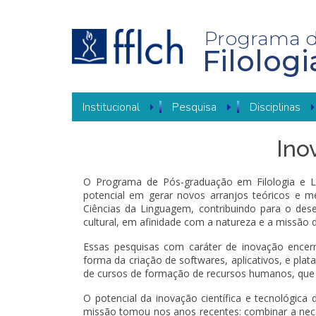
Pular
para
o
Programa 
conteúdo
Filolog
principal
NAVEGAÇÃO
Institucional
Pesquisa
Disciplinas
PRINCIPAL
Ino
O Programa de Pós-graduação em Filologia e L
potencial em gerar novos arranjos teóricos e m
Ciências da Linguagem, contribuindo para o des
cultural, em afinidade com a natureza e a missão
Essas pesquisas com caráter de inovação encer
forma da criação de softwares, aplicativos, e pl
de cursos de formação de recursos humanos, que
O potencial da inovação científica e tecnológica
missão tomou nos anos recentes: combinar a nece