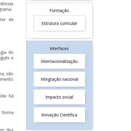
iências
ograma.
Formação
ter de
Estrutura curricular
Interfaces
ogia do
uguês e
Internacionalização
ea, são
samento
Integração nacional
cida há
Impacto social
a forma
Inovação Cientifica
 um dos