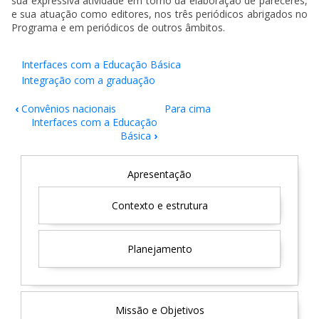
sua expressiva atividade em torno da elaboração de pareceres,
e sua atuação como editores, nos três periódicos abrigados no
Programa e em periódicos de outros âmbitos.
Interfaces com a Educação Básica
Integração com a graduação
‹
Convênios nacionais
Para cima
Links
Interfaces com a Educação
de
Básica
›
passagem
MENU
Apresentação
do
INTERNO
PROGRAMA
livro
Contexto e estrutura
para
Impacto
Planejamento
social
Missão e Objetivos