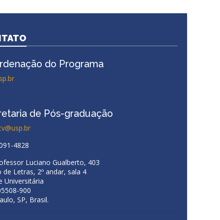
NTATO
rdenação do Programa
sp.br
retaria de Pós-graduação
cv@usp.br
3091-4828
rofessor Luciano Gualberto, 403
 de Letras, 2º andar, sala 4
 Universitária
05508-900
ulo, SP, Brasil.