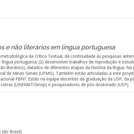
os e não literários em língua portuguesa
metodológica da Crítica Textual, dá continuidade às pesquisas anterior
e língua portuguesa; (2) desenvolver trabalhos de reprodução e estudo
 literários), datados de diferentes etapas da história da língua. Na 
eral de Minas Gerais (UFMG). Também estão articuladas a este projet
 Nacional-FBN?. Estão na equipe discentes da graduação da USP, da p
 Letras (UNEMAT/Sinop) e pesquisadores de pós-doutorado (USP).
 (do Brasil)