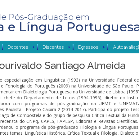
de Pós-Graduação em
ia e Língua Portugues
Docentes
Discentes
Egressos
Autoavaliaç
Mourivaldo Santiago Almeida
 especialização em Linguística (1993) na Universidade Federal 
 e Fonologia do Português (2009) na Universidade de São Paulo. P
mentar em Dialetologia Portuguesa na Universidade de Lisboa (1998)
 chefe do Departamento de Letras (1994-1995), diretor do Insti
labora com programas de pós-graduação na UFMT e UNEMAT/Si
s Paulista - Projeto Caipira 2 (2014-2017). Participa do projeto Te
tiago de Compostela e do grupo de pesquisa Crítica Textual da Funda
cerista do CNPq, CAPES, FAPESP, Editoras e Revistas Científicas. É
rdenou o programa de pós-graduação Filologia e Língua Portugues
tes temas: Linguística Histórica, Crítica Textual e Filologia, Dialetol