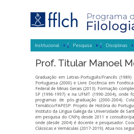
Pular
para
o
Programa 
conteúdo
Filolog
principal
NAVEGAÇÃO
Institucional
Pesquisa
Disciplinas
PRINCIPAL
Prof. Titular Manoel 
Graduação em Letras-Português/Francês (1989) e
Portuguesa (2000) e Livre Docência em Fonética
Federal de Minas Gerais (2013). Formação comple
SP (1996-1997) e na UFMT (1990-2004), onde foi
programas de pós-graduação (2000-2004). Co
Temático/FAPESP: Projeto de História do Portuguê
Instituto da Língua Galega da Universidade de San
em pesquisa do CNPq desde 2011 e consultor/pare
onde (desde 2004) é docente e pesquisador. Coo
Clássicas e Vernáculas (2017-2019). Atua nos seguin