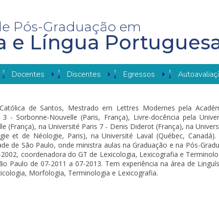
de Pós-Graduação em
ia e Língua Portugues
Docentes
Discentes
Egressos
Autoavaliaç
 Católica de Santos, Mestrado em Lettres Modernes pela Académ
 3 - Sorbonne-Nouvelle (Paris, França), Livre-docência pela Univ
(França), na Université Paris 7 - Denis Diderot (França), na Universit
e et de Néologie, Paris), na Université Laval (Québec, Canadá).
dade de São Paulo, onde ministra aulas na Graduação e na Pós-Grad
-2002, coordenadora do GT de Lexicologia, Lexicografia e Terminol
ão Paulo de 07-2011 a 07-2013. Tem experiência na área de Linguí
cologia, Morfologia, Terminologia e Lexicografia.