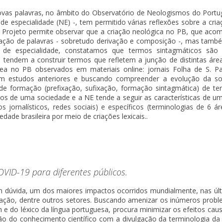
novas palavras, no âmbito do Observatório de Neologismos do Portu
e especialidade (NE) -, tem permitido várias reflexões sobre a criaç
o Projeto permite observar que a criação neológica no PB, que acom
 criação de palavras - sobretudo derivação e composição -, mas tam
guas de especialidade, constatamos que termos sintagmáticos sã
 tendem a construir termos que refletem a junção de distintas área
a no PB observados em materiais online: jornais Folha de S. Pa
 estudos anteriores e buscando compreender a evolução da socie
de formação (prefixação, sufixação, formação sintagmática) de t
mos de uma sociedade e a NE tende a seguir as características de 
s jornalísticos, redes sociais) e específicos (terminologias de 6 
ade brasileira por meio de criações lexicais..
VID-19 para diferentes públicos.
m dúvida, um dos maiores impactos ocorridos mundialmente, nas úl
ação, dentre outros setores. Buscando amenizar os inúmeros probl
e do léxico da língua portuguesa, procura minimizar os efeitos c
fusão do conhecimento científico com a divulgação da terminologia 