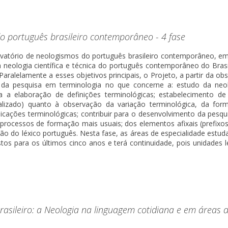
o português brasileiro contemporâneo - 4 fase
atório de neologismos do português brasileiro contemporâneo, em s
da neologia científica e técnica do português contemporâneo do Brasi
aralelamente a esses objetivos principais, o Projeto, a partir da
 da pesquisa em terminologia no que concerne a: estudo da neolog
ra a elaboração de definições terminológicas; estabelecimento de
ializado) quanto à observação da variação terminológica, da f
plicações terminológicas; contribuir para o desenvolvimento da pesq
processos de formação mais usuais; dos elementos afixais (prefixos
ão do léxico português. Nesta fase, as áreas de especialidade est
stos para os últimos cinco anos e terá continuidade, pois unidades
Brasileiro: a Neologia na linguagem cotidiana e em área