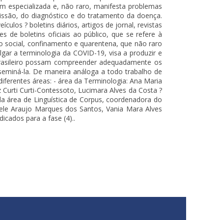
m especializada e, não raro, manifesta problemas
issão, do diagnóstico e do tratamento da doença.
los ? boletins diários, artigos de jornal, revistas
 de boletins oficiais ao público, que se refere à
o social, confinamento e quarentena, que não raro
gar a terminologia da COVID-19, visa a produzir e
 brasileiro possam compreender adequadamente os
seminá-la. De maneira análoga a todo trabalho de
diferentes áreas: - área da Terminologia: Ana Maria
z Curti Curti-Contessoto, Lucimara Alves da Costa ?
da área de Linguística de Corpus, coordenadora do
ele Araujo Marques dos Santos, Vania Mara Alves
icados para a fase (4)..