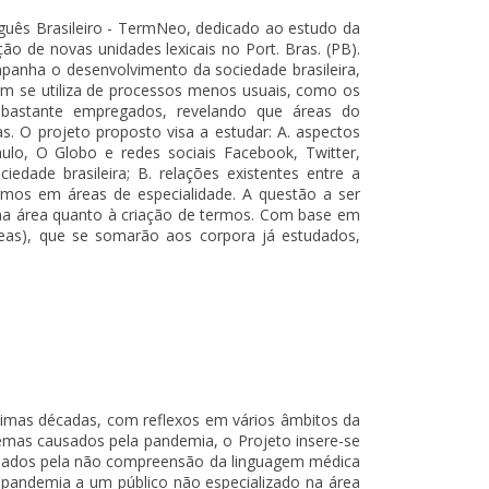
guês Brasileiro - TermNeo, dedicado ao estudo da
ão de novas unidades lexicais no Port. Bras. (PB).
panha o desenvolvimento da sociedade brasileira,
bém se utiliza de processos menos usuais, como os
o bastante empregados, revelando que áreas do
s. O projeto proposto visa a estudar: A. aspectos
ulo, O Globo e redes sociais Facebook, Twitter,
dade brasileira; B. relações existentes entre a
ermos em áreas de especialidade. A questão a ser
uma área quanto à criação de termos. Com base em
áreas), que se somarão aos corpora já estudados,
timas décadas, com reflexos em vários âmbitos da
emas causados pela pandemia, o Projeto insere-se
ausados pela não compreensão da linguagem médica
da pandemia a um público não especializado na área