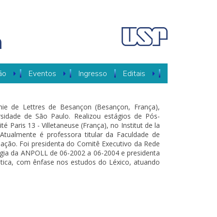
a
ão
Eventos
Ingresso
Editais
ie de Lettres de Besançon (Besançon, França),
ersidade de São Paulo. Realizou estágios de Pós-
é Paris 13 - Villetaneuse (França), no Institut de la
 Atualmente é professora titular da Faculdade de
uação. Foi presidenta do Comitê Executivo da Rede
ogia da ANPOLL de 06-2002 a 06-2004 e presidenta
stica, com ênfase nos estudos do Léxico, atuando