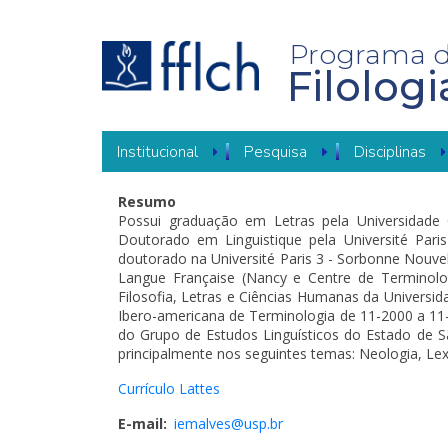
Pular
para
o
Programa 
conteúdo
Filolog
principal
NAVEGAÇÃO
Institucional
Pesquisa
Disciplinas
PRINCIPAL
Resumo
Possui graduação em Letras pela Universidade
Doutorado em Linguistique pela Université Paris
doutorado na Université Paris 3 - Sorbonne Nouvelle 
Langue Française (Nancy e Centre de Terminologi
Filosofia, Letras e Ciências Humanas da Universi
Ibero-americana de Terminologia de 11-2000 a 11
do Grupo de Estudos Linguísticos do Estado de S
principalmente nos seguintes temas: Neologia, Lexi
Currículo Lattes
E-mail
iemalves@usp.br