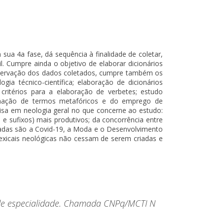
ua 4a fase, dá sequência à finalidade de coletar,
l. Cumpre ainda o objetivo de elaborar dicionários
 observação dos dados coletados, cumpre também os
ia técnico-científica; elaboração de dicionários
 critérios para a elaboração de verbetes; estudo
ormação de termos metafóricos e do emprego de
uisa em neologia geral no que concerne ao estudo:
 e sufixos) mais produtivos; da concorrência entre
udadas são a Covid-19, a Moda e o Desenvolvimento
 lexicais neológicas não cessam de serem criadas e
s de especialidade. Chamada CNPq/MCTI N