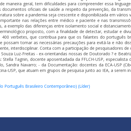
 de maneira geral, tem dificuldades para compreender essa linguage
os documentos oficiais de saúde a respeito da prevenção, da transm
tura sobre a pandemia seja crescente e disponibilizada em vários veícu
importante nas relações entre médico e paciente e nas transmissões
s, a exemplo das diferenças entre isolamento social e distanciament
inológico proposto, com a finalidade de detectar, estudar e divul
de 400 verbetes, que contribua para que os falantes do português
 possam tomar as necessárias precauções para evitá-la e não dis
ente, interdisciplinar. Conta com a participação de pesquisadores de 
e Souza Luz-Freitas - ex-orientandas nossas de Doutorado ? e Beatri
us: Stella Tagnin, docente aposentadada da FFLCH-USP, especialista 
ado, Sandra Navarro; - da Documentação: docentes da ECA-USP (Cib
cina-USP, que atuam em grupos de pesquisa junto ao IEA, a serem ind
 Português Brasileiro Contemporâneo)​ (Líder)