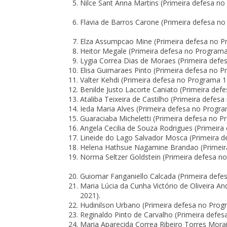
Nilce Sant Anna Martins (Primeira defesa n
Flavia de Barros Carone (Primeira defesa n
Elza Assumpcao Mine (Primeira defesa no P
Heitor Megale (Primeira defesa no Programa
Lygia Correa Dias de Moraes (Primeira defe
Elisa Guimaraes Pinto (Primeira defesa no 
Valter Kehdi (Primeira defesa no Programa 
Benilde Justo Lacorte Caniato (Primeira de
Ataliba Teixeira de Castilho (Primeira defe
Ieda Maria Alves (Primeira defesa no Progr
Guaraciaba Micheletti (Primeira defesa no 
Angela Cecilia de Souza Rodrigues (Primeir
Lineide do Lago Salvador Mosca (Primeira 
Helena Hathsue Nagamine Brandao (Primeira
Norma Seltzer Goldstein (Primeira defesa n
Guiomar Fanganiello Calcada (Primeira defe
Maria Lúcia da Cunha Victório de Oliveira 
2021).
Hudinilson Urbano (Primeira defesa no Prog
Reginaldo Pinto de Carvalho (Primeira defe
Maria Aparecida Correa Ribeiro Torres Mora