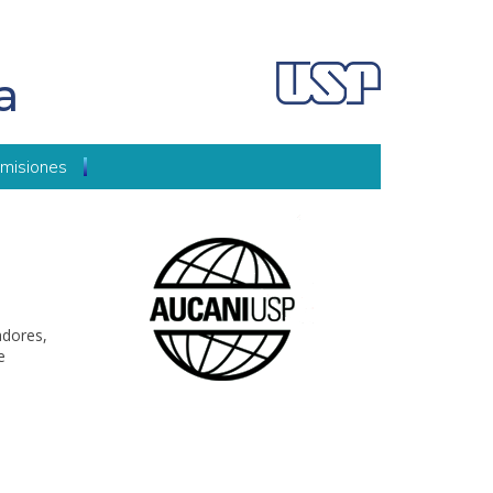
a
misiones
adores,
e