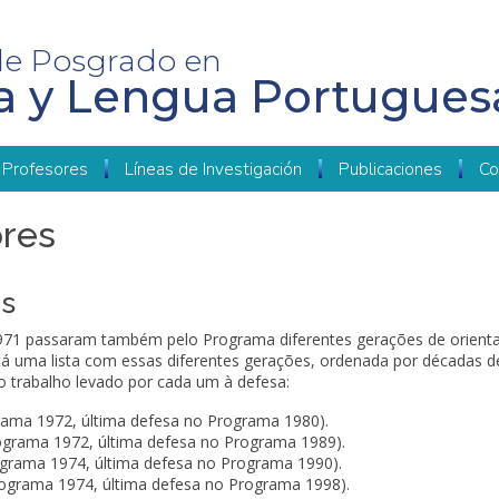
de Posgrado en
ía y Lengua Portugues
Profesores
Líneas de Investigación
Publicaciones
Co
ores
es
 1971 passaram também pelo Programa diferentes gerações de orient
á uma lista com essas diferentes gerações, ordenada por décadas d
 trabalho levado por cada um à defesa:
rama 1972, última defesa no Programa 1980).
ograma 1972, última defesa no Programa 1989).
rograma 1974, última defesa no Programa 1990).
Programa 1974, última defesa no Programa 1998).