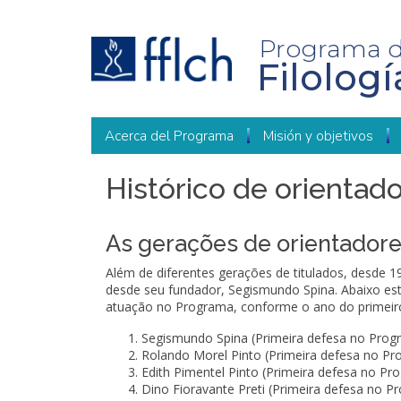
Pasar
al
contenido
Programa 
principal
Filolog
ESPANHOL
Acerca del Programa
Misión y objetivos
Histórico de orientad
As gerações de orientador
Além de diferentes gerações de titulados, desde
desde seu fundador, Segismundo Spina. Abaixo est
atuação no Programa, conforme o ano do primeiro
Segismundo Spina (Primeira defesa no Prog
Rolando Morel Pinto (Primeira defesa no Pr
Edith Pimentel Pinto (Primeira defesa no P
Dino Fioravante Preti (Primeira defesa no 