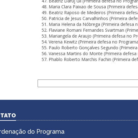
Beatriz Daruj Gil (Primeira defesa no Progr
Maria Clara Paixao de Sousa (Primeira defe
Beatriz Raposo de Medeiros (Primeira defe
Patricia de Jesus Carvalhinhos (Primeira de
Maria Helena da Nóbrega (Primeira defesa 
Flaviane Romani Fernandes Svartman (Prime
Mariangela de Araujo (Primeira defesa no P
Verena Kewitz (Primeira defesa no Programa
Paulo Roberto Gonçalves Segundo (Primeira
Vanessa Martins do Monte (Primeira defesa
Phablo Roberto Marchis Fachin (Primeira de
Buscar
.
TATO
rdenação do Programa