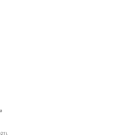
ma
21).